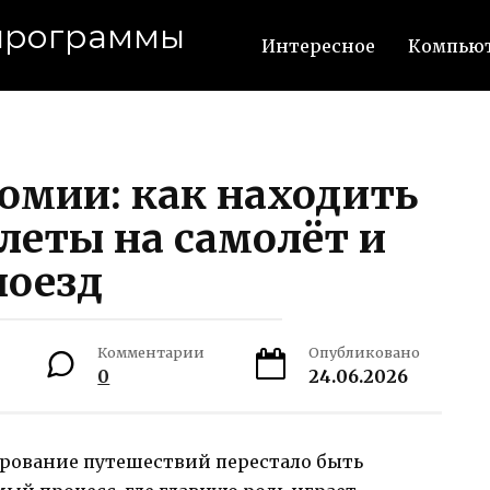
 программы
Интересное
Компьют
омии: как находить
леты на самолёт и
поезд
Комментарии
Опубликовано
0
24.06.2026
рование путешествий перестало быть