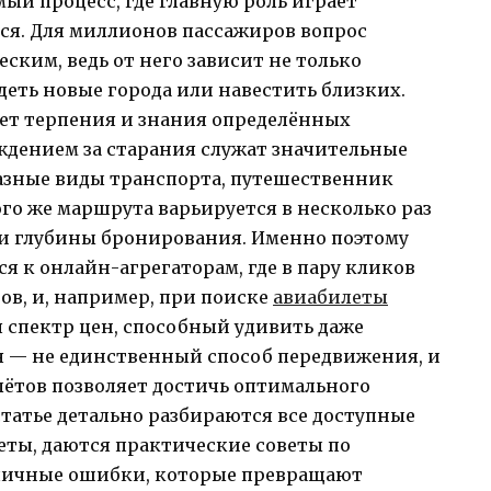
мый процесс, где главную роль играет
ся. Для миллионов пассажиров вопрос
ским, ведь от него зависит не только
деть новые города или навестить близких.
ет терпения и знания определённых
ждением за старания служат значительные
разные виды транспорта, путешественник
ого же маршрута варьируется в несколько раз
а и глубины бронирования. Именно поэтому
я к онлайн-агрегаторам, где в пару кликов
в, и, например, при поиске
авиабилеты
 спектр цен, способный удивить даже
я — не единственный способ передвижения, и
лётов позволяет достичь оптимального
статье детально разбираются все доступные
еты, даются практические советы по
пичные ошибки, которые превращают