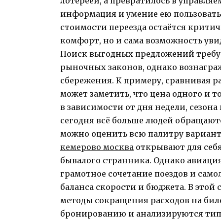
лотереей, а превратилось в управляе
информация и умение ею пользовать
стоимости переезда остаётся критиче
комфорт, но и сама возможность уви
Поиск выгодных предложений требу
рыночных законов, однако вознагра
сбережения. К примеру, сравнивая 
может заметить, что цена одного и т
в зависимости от дня недели, сезон
сегодня всё больше людей обращаютс
можно оценить всю палитру варианто
кемерово москва
открывают для себя
бывалого странника. Однако авиаци
грамотное сочетание поездов и само
баланса скорости и бюджета. В этой 
методы сокращения расходов на бил
бронированию и анализируются ти