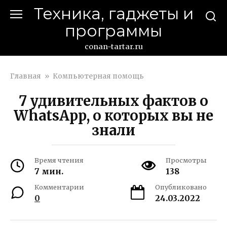
Перейти
Техника, гаджеты и
к
программы
контенту
conan-tartar.ru
Главная
»
Компьютерная помощь
7 удивительных фактов о
WhatsApp, о которых вы не
знали
Время чтения
Просмотры
7 мин.
138
Комментарии
Опубликовано
0
24.03.2022