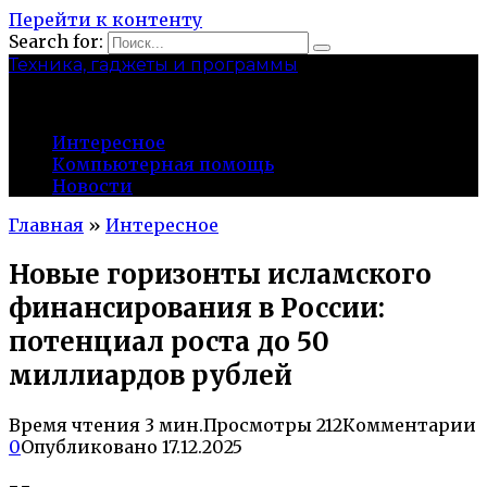
Перейти к контенту
Search for:
Техника, гаджеты и программы
conan-tartar.ru
Интересное
Компьютерная помощь
Новости
Главная
»
Интересное
Новые горизонты исламского
финансирования в России:
потенциал роста до 50
миллиардов рублей
Время чтения
3 мин.
Просмотры
212
Комментарии
0
Опубликовано
17.12.2025