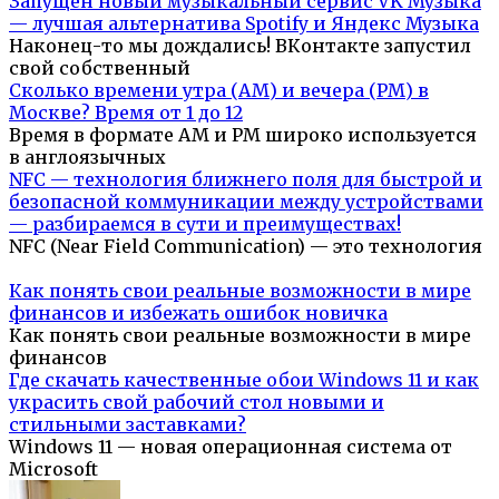
Запущен новый музыкальный сервис VK Музыка
— лучшая альтернатива Spotify и Яндекс Музыка
Наконец-то мы дождались! ВКонтакте запустил
свой собственный
Сколько времени утра (AM) и вечера (PM) в
Москве? Время от 1 до 12
Время в формате AM и PM широко используется
в англоязычных
NFC — технология ближнего поля для быстрой и
безопасной коммуникации между устройствами
— разбираемся в сути и преимуществах!
NFC (Near Field Communication) — это технология
Как понять свои реальные возможности в мире
финансов и избежать ошибок новичка
Как понять свои реальные возможности в мире
финансов
Где скачать качественные обои Windows 11 и как
украсить свой рабочий стол новыми и
стильными заставками?
Windows 11 — новая операционная система от
Microsoft