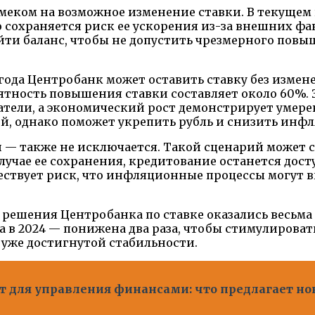
меком на возможное изменение ставки. В текущем 
 сохраняется риск ее ускорения из-за внешних фа
найти баланс, чтобы не допустить чрезмерного по
 года Центробанк может оставить ставку без измен
тность повышения ставки составляет около 60%. Э
тели, а экономический рост демонстрирует умерен
й, однако поможет укрепить рубль и снизить инф
 — также не исключается. Такой сценарий может с
лучае ее сохранения, кредитование останется дост
ществует риск, что инфляционные процессы могут 
т решения Центробанка по ставке оказались весьма 
в 2024 — понижена два раза, чтобы стимулировать р
 уже достигнутой стабильности.
 для управления финансами: что предлагает но