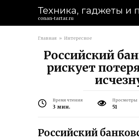
Перейти
Техника, гаджеты и
к
контенту
conan-tartar.ru
Главная
»
Интересное
Российский бан
рискует потеря
исчезн
Время чтения
Просмотры
3 мин.
51
Российский банковс